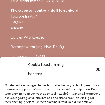
Telefoonnummer: 06 42 78 76 78
Therapeutencentrum de Sterrenberg
Tooropstraat 43
6813 KT
Arnhem
Lid van: KAB koepel
Beroepsvereniging: NVA: D4483
KvK-nummer: 69437246
Cookie toestemming
btw-id NL001859839B36
beheren
Om de beste ervaringen te bieden, gebruiken wij technologieën zoals
cookies om apparaatinformatie op te slaan en/of te raadplegen. Door
toestemming te geven voor deze technologieën kunnen wij gegevens
Disclaimer
Cookiewetgeving
zoals surfgedrag of unieke ID's op deze site verwerken. Als u geen
toestemming geeft of uw toestemming intrekt, kan dit negatieve