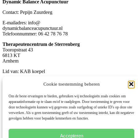
Dynamic Balance Acupunctuur
Contact: Pepijn Zuurdeeg
E-mailadres: info@
dynamicbalanceacupunctuur.nl
Telefoonnummer: 06 42 78 76 78
Therapeutencentrum de Sterrenberg
Tooropstraat 43
6813 KT
Arnhem
Lid van: KAB koepel
Beroepsvereniging: NVA: D4483
Cookie toestemming beheren
KvK-nummer: 69437246
Om de beste ervaringen te bieden, gebruiken wij technologieën zoals cookies om
apparaatinformatie op te slaan en/of te raadplegen. Door toestemming te geven voor
btw-id NL001859839B36
deze technologieën kunnen wij gegevens zoals surfgedrag of unieke ID's op deze site
verwerken. Als u geen toestemming geeft of uw toestemming intrekt, kan dit negatieve
Disclaimer
gevolgen hebben voor bepaalde kenmerken en functies.
Cookiewetgeving
Privacybeleid
Algemene voorwaarden
Accepteren