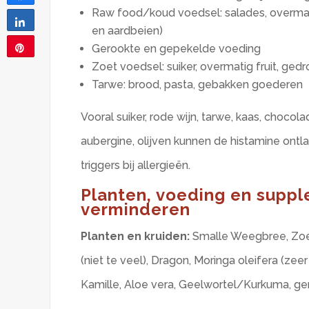
Raw food/koud voedsel: salades, overmatig
Share
en aardbeien)
Gerookte en gepekelde voeding
Pin
Zoet voedsel: suiker, overmatig fruit, gedro
1
Tarwe: brood, pasta, gebakken goederen
Vooral suiker, rode wijn, tarwe, kaas, choco
aubergine, olijven kunnen de histamine ontla
triggers bij allergieën.
Planten, voeding en supp
verminderen
Planten en kruiden:
Smalle Weegbree, Zoe
(niet te veel), Dragon,
Moringa oleifera (zeer
Kamille, Aloe vera, Geelwortel/Kurkuma, ge