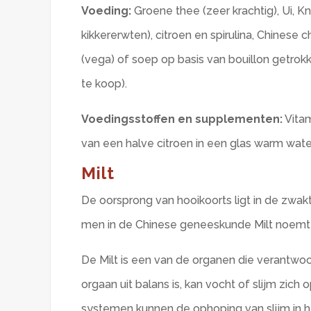
Voeding:
Groene thee (zeer krachtig), Ui, K
kikkererwten), citroen en spirulina, Chinese
(vega) of soep op basis van bouillon getrok
te koop).
Voedingsstoffen en supplementen:
Vitam
van een halve citroen in een glas warm wate
Milt
De oorsprong van hooikoorts ligt in de zwakt
men in de Chinese geneeskunde Milt noemt zi
De Milt is een van de organen die verantwoor
orgaan uit balans is, kan vocht of slijm zic
systemen kunnen de ophoping van slijm in h