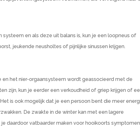
 systeem en als deze uit balans is, kun je een loopneus of
st, jeukende neusholtes of pijnlijke sinussen krijgen.
te en het nier-orgaansysteem wordt geassocieerd met de
en zijn, kun je eerder een verkoudheid of griep krijgen of e
et is ook mogelijk dat je een persoon bent die meer energ
erzwakken. De zwakte in de winter kan met een lagere
n je daardoor vatbaarder maken voor hooikoorts symptome