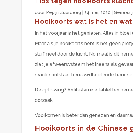
Tips tegen hooikoorts klach
door
Pepijn Zuurdeeg
|
24 mei, 2020
|
Genees j
Hooikoorts wat is het en wat
In het voorjaar is het genieten. Alles in blo
Maar als je hooikoorts hebt is het geen pre
stuifmeel door de lucht. Normaal is dit hem
ziet je afweersysteem het ineens als gevaar
reactie ontstaat benauwdheid, rode tranende
De oplossing? Antihistamine tabletten ne
oorzaak.
Voorkomen is beter dan genezen en daarnaa
Hooikoorts in de Chinese