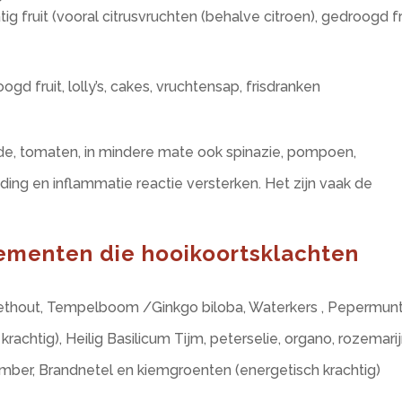
 fruit (vooral citrusvruchten (behalve citroen), gedroogd fr
ogd fruit, lolly’s, cakes, vruchtensap, frisdranken
lade, tomaten, in mindere mate ook spinazie, pompoen,
ding en inflammatie reactie versterken. Het zijn vaak de
lementen die hooikoortsklachten
thout, Tempelboom /Ginkgo biloba, Waterkers , Pepermun
 krachtig)
, Heilig Basilicum Tijm, peterselie, organo, rozemarij
mber, Brandnetel en kiemgroenten (energetisch krachtig)