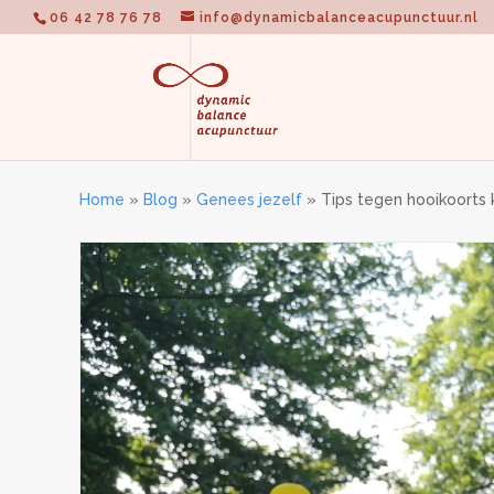
06 42 78 76 78
info@dynamicbalanceacupunctuur.nl
Home
»
Blog
»
Genees jezelf
»
Tips tegen hooikoorts 