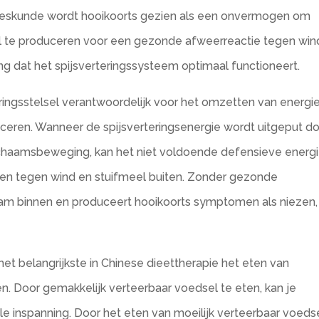
neeskunde wordt hooikoorts gezien als een onvermogen om
sel te produceren voor een gezonde afweerreactie tegen win
ng dat het spijsverteringssysteem optimaal functioneert.
ringsstelsel verantwoordelijk voor het omzetten van energi
ceren. Wanneer de spijsverteringsenergie wordt uitgeput d
 lichaamsbeweging, kan het niet voldoende defensieve energ
gen tegen wind en stuifmeel buiten. Zonder gezonde
haam binnen en produceert hooikoorts symptomen als niezen,
het belangrijkste in Chinese dieettherapie het eten van
n. Door gemakkelijk verteerbaar voedsel te eten, kan je
 inspanning. Door het eten van moeilijk verteerbaar voeds