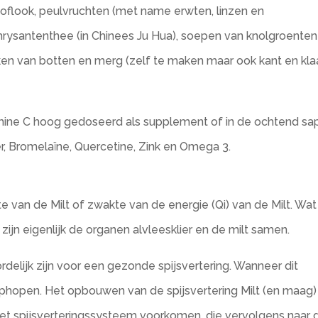
noflook, peulvruchten (met name erwten, linzen en
 chrysantenthee (in Chinees Ju Hua), soepen van knolgroenten
ken van botten en merg (zelf te maken maar ook kant en kla
ine C hoog gedoseerd als supplement of in de ochtend sa
r, Bromelaïne, Quercetine, Zink en Omega 3.
e van de Milt of zwakte van de energie (Qi) van de Milt. Wat
jn eigenlijk de organen alvleesklier en de milt samen.
delijk zijn voor een gezonde spijsvertering. Wanneer dit
h ophopen. Het opbouwen van de spijsvertering Milt (en maag)
et spijsverteringssysteem voorkomen, die vervolgens naar 